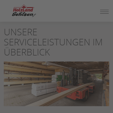
ZUM
UNSERE
SEITENINHALT
SPRINGEN
SERVICELEISTUNGEN IM
ÜBERBLICK