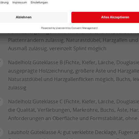
Harzgallen, weitestgehend buchs- und markröhrenfrei, 
Nadelholz Güteklasse AB (Fichte, Lärche, Douglasie): i
Oberfläche, gesunde festverwachsene Äste, vereinzelt le
Punktäste, geringe Markröhrenanteile, leichte Farbabwe
Plattenrändern zulässig, Naturastdübel, Harzgallen u
Ausmaß zulässig, vereinzelt Splint möglich
Nadelholz Güteklasse B (Fichte, Kiefer, Lärche, Douglasie
ausgeprägte Holzzeichnung, größere Äste und Harzgall
Naturastdübel und Harzgallenflicken möglich, Buchs, le
zulässig
Nadelholz Güteklasse C (Fichte, Kiefer, Lärche, Douglas
die Qualität, Verfärbungen, Markröhre, Buchs, Äste, Har
Anforderungen an Oberfläche und Formstabilität, ohn
Laubholz Güteklasse A: gut verklebte Decklage, Fugen a