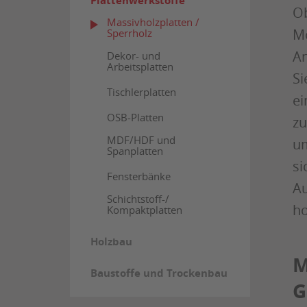
Plattenwerkstoffe
Ob
Massivholzplatten /
Mö
Sperrholz
An
Dekor- und
Arbeitsplatten
Si
Tischlerplatten
ei
OSB-Platten
zu
MDF/HDF und
um
Spanplatten
si
Fensterbänke
Au
Schichtstoff-/
ho
Kompaktplatten
Holzbau
M
Baustoffe und Trockenbau
G