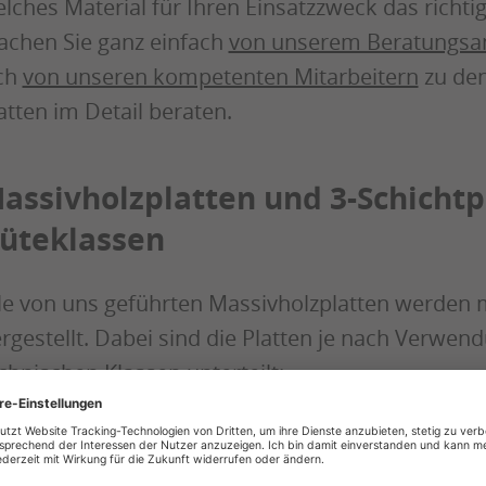
lches Material für Ihren Einsatzzweck das richtige
chen Sie ganz einfach
von unserem Beratungsa
ch
von unseren kompetenten Mitarbeitern
zu den
atten im Detail beraten.
assivholzplatten und 3-Schichtpl
üteklassen
le von uns geführten Massivholzplatten werden 
rgestellt. Dabei sind die Platten je nach Verwe
chnischen Klassen unterteilt:
Nadelholz Güteklasse A (Fichte, Kiefer, Lärche, Douglasi
und Möbelfrontenqualität, fugendichte Oberfläche, gerad