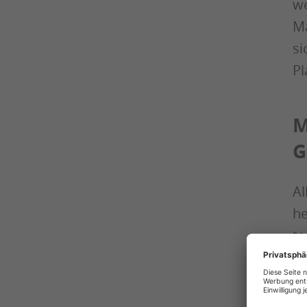
we
Ma
si
Pl
M
G
Al
he
te