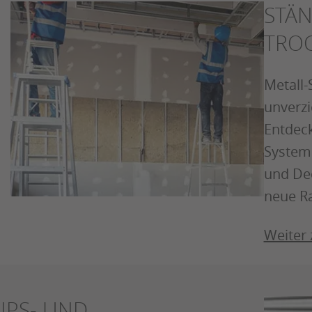
STÄ
TRO
Metall-
unverzi
Entdeck
Systeme
und Dec
neue R
Weiter
IPS- UND