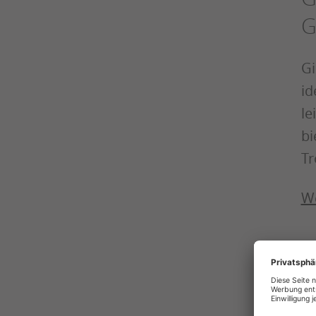
G
Gi
id
le
bi
Tr
We