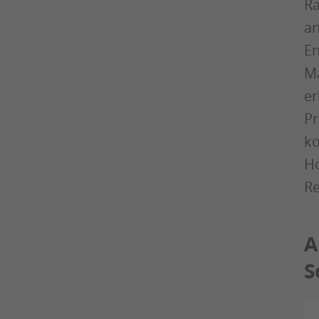
Ra
an
En
Ma
er
Pr
ko
Ho
Re
A
S