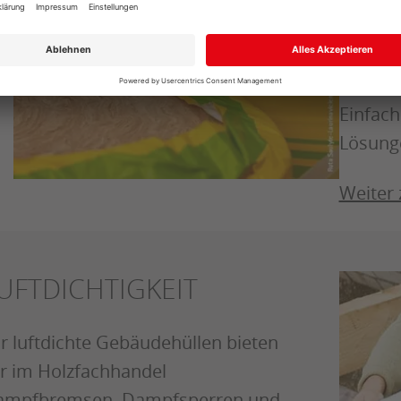
an Däm
darunte
Hartsc
Einfac
Lösunge
Weiter
UFTDICHTIGKEIT
r luftdichte Gebäudehüllen bieten
r im Holzfachhandel
ampfbremsen, Dampfsperren und