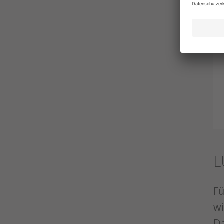
L
Fü
wi
D