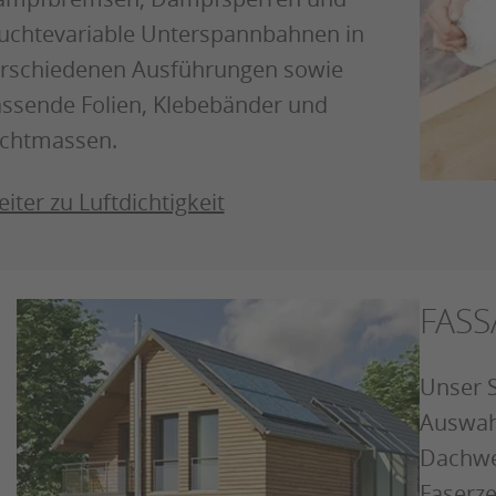
uchtevariable Unterspannbahnen in
rschiedenen Ausführungen sowie
ssende Folien, Klebebänder und
chtmassen.
iter zu Luftdichtigkeit
FAS
Unser S
Auswah
Dachwe
Faserz