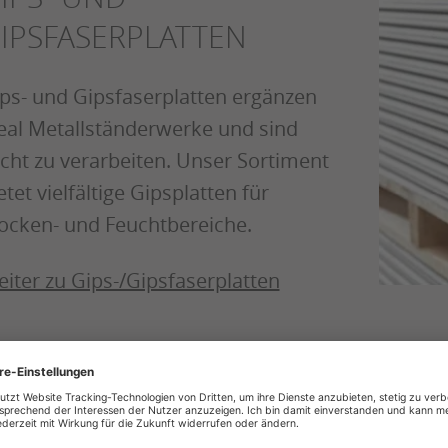
IPSFASERPLATTEN
ps- und Gipsfaserplatten ergänzen
eal Metallständerwerke und sind
icht zu verarbeiten. Unser Sortiment
etet vielfältige Gipsplatten für
ocken- und Feuchtbereiche.
iter zu Gips-/Gipsfaserplatten
DÄM
Bei uns