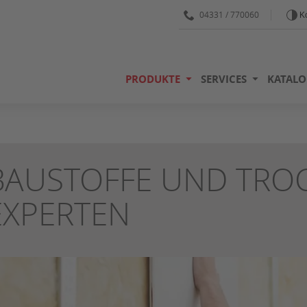
04331 / 770060
Ko
PRODUKTE
SERVICES
KATALO
BAUSTOFFE UND TRO
EXPERTEN